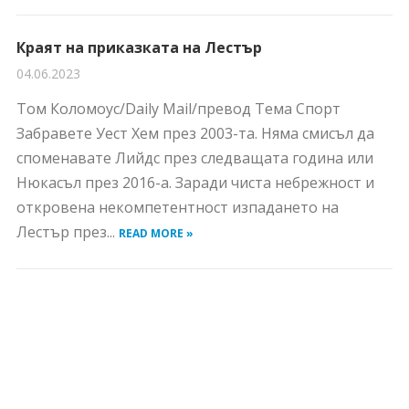
Краят на приказката на Лестър
04.06.2023
Том Коломоус/Daily Mail/превод Тема Спорт
Забравете Уест Хем през 2003-та. Няма смисъл да
споменавате Лийдс през следващата година или
Нюкасъл през 2016-а. Заради чиста небрежност и
откровена некомпетентност изпадането на
Лестър през...
READ MORE »