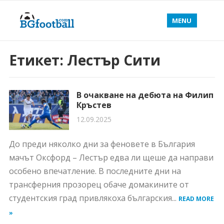
MENU
Етикет:
Лестър Сити
В очакване на дебюта на Филип
Кръстев
12.09.2025
До преди няколко дни за феновете в България
мачът Оксфорд – Лестър едва ли щеше да направи
особено впечатление. В последните дни на
трансферния прозорец обаче домакините от
студентския град привлякоха българския...
READ MORE
»