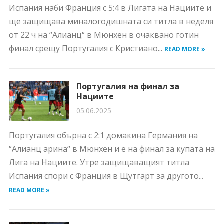
Испания наби Франция с 5:4 в Лигата на Нациите и
ще защищава миналогодишната си титла в неделя
от 22 ч на “Алианц“ в Мюнхен в очаквано готин
финал срещу Португалия с Кристиано...
READ MORE »
Португалия на финал за
Нациите
05.06.2025
Португалия обърна с 2:1 домакина Германия на
“Алианц арина“ в Мюнхен и е на финал за купата на
Лига на Нациите. Утре защищаващият титла
Испания спори с Франция в Щутгарт за другото...
READ MORE »