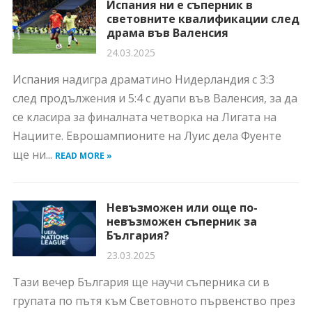
Испания ни е съперник в
световните квалификации след
драма във Валенсия
24.03.2025
Испания надигра драматино Нидерландия с 3:3
след продължения и 5:4 с дуапи във Валенсия, за да
се класира за финалната четворка на Лигата на
Нациите. Еврошампионите на Луис дела Фуенте
ще ни...
READ MORE »
Невъзможен или още по-
невъзможен съперник за
България?
23.03.2025
Тази вечер България ще научи съперника си в
групата по пътя към Световното първенство през