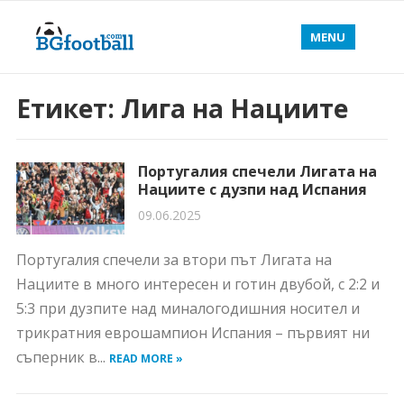
MENU
Етикет:
Лига на Нациите
Португалия спечели Лигата на
Нациите с дузпи над Испания
09.06.2025
Португалия спечели за втори път Лигата на
Нациите в много интересен и готин двубой, с 2:2 и
5:3 при дузпите над миналогодишния носител и
трикратния еврошампион Испания – първият ни
съперник в...
READ MORE »