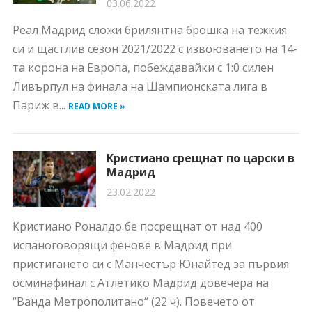
03.06.2022
Реал Мадрид сложи брилянтна брошка на тежкия
си и щастлив сезон 2021/2022 с извоюването на 14-
та корона на Европа, побеждавайки с 1:0 силен
Ливърпул на финала на Шампионската лига в
Париж в...
READ MORE »
Кристиано срещнат по царски в
Мадрид
23.02.2022
Кристиано Роналдо бе посрещнат от над 400
испаноговорящи фенове в Мадрид при
пристигането си с Манчестър Юнайтед за първия
осминафинал с Атлетико Мадрид довечера на
“Ванда Метрополитано“ (22 ч). Повечето от