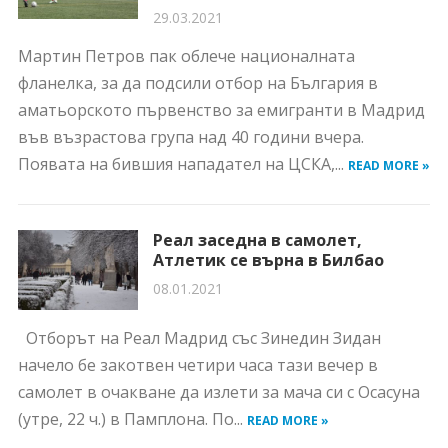
29.03.2021
Мартин Петров пак облече националната
фланелка, за да подсили отбор на България в
аматьорското първенство за емигранти в Мадрид
във възрастова група над 40 години вчера.
Появата на бившия нападател на ЦСКА,...
READ MORE »
Реал заседна в самолет,
Атлетик се върна в Билбао
08.01.2021
Отборът на Реал Мадрид със Зинедин Зидан
начело бе закотвен четири часа тази вечер в
самолет в очакване да излети за мача си с Осасуна
(утре, 22 ч.) в Памплона. По...
READ MORE »