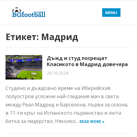
MENU
Етикет:
Мадрид
Дъжд и студ посрещат
Класикото в Мадрид довечера
26.10.2024
Студено и дъждовно време на Иберийския
полуостров усложни най-гледания мач в света
между Реал Мадрид и Барселона, първи за сезона,
в 11-ти кръг на Испанското първенство и люта
битка за лидерство. Няколко...
READ MORE »