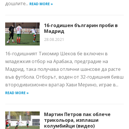
дошлите...
READ MORE »
16-годишен българин проби в
Мадрид
28.08.2021
16-годишният Тихомир Шеков бе включен в
младежкия отбор на Арабака, предградие на
Мадрид, така получава отлични шансове да расте
във футбола. Отборът, воден от 32-годишния бивш
втородивизионен вратар Хави Мерино, играе в...
READ MORE »
Мартин Петров пак облече
трикольора, изплаши
колумбийци (видео)