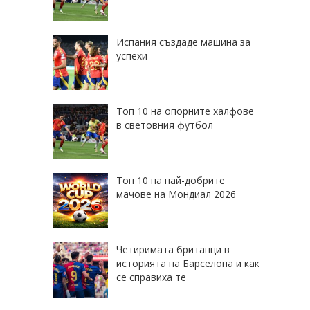
Испания създаде машина за
успехи
Топ 10 на опорните халфове
в световния футбол
Топ 10 на най-добрите
мачове на Мондиал 2026
Четиримата британци в
историята на Барселона и как
се справиха те