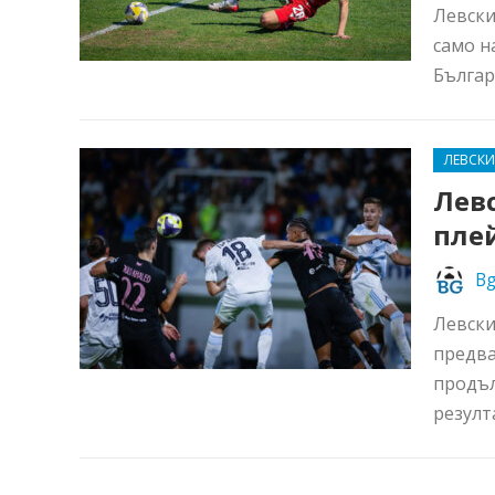
Левски
само н
Българ
ЛЕВСКИ
Левс
пле
Bg
Левски
предва
продъл
резулта