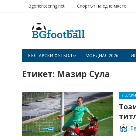
Bgorienteering.net
Спортът на едно място
БЪЛГАРСКИ ФУТБОЛ
МОНДИАЛ 2026
И
Етикет:
Мазир Сула
ЛЕВСКИ
Този
тит
Bg