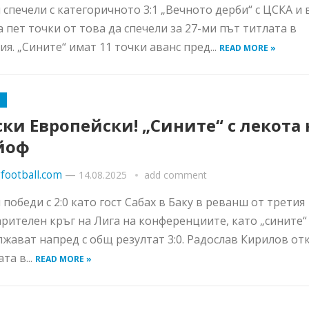
 спечели с категоричното 3:1 „Вечното дерби“ с ЦСКА и 
а пет точки от това да спечели за 27-ми път титлата в
ия. „Сините“ имат 11 точки аванс пред...
READ MORE »
ки Европейски! „Сините“ с лекота 
йоф
football.com
—
14.08.2025
add comment
 победи с 2:0 като гост Сабах в Баку в реванш от третия
рителен кръг на Лига на конференциите, като „сините“
жават напред с общ резултат 3:0. Радослав Кирилов от
та в...
READ MORE »