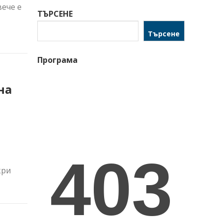
вече е
ТЪРСЕНЕ
Търсене
Програма
на
кри