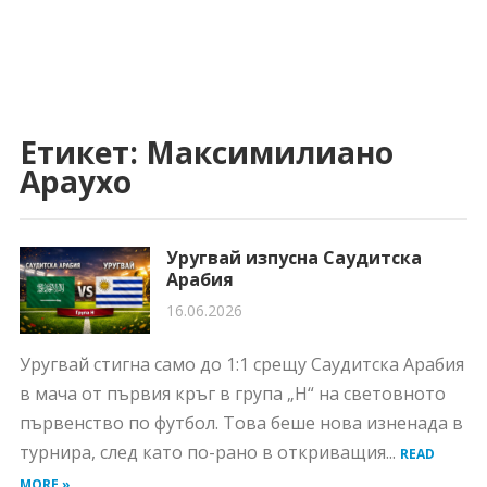
Етикет:
Максимилиано
Араухо
Уругвай изпусна Саудитска
Арабия
16.06.2026
Уругвай стигна само до 1:1 срещу Саудитска Арабия
в мача от първия кръг в група „Н“ на световното
първенство по футбол. Това беше нова изненада в
турнира, след като по-рано в откриващия...
READ
MORE »