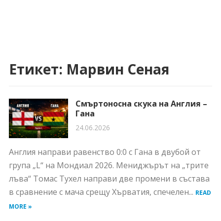
Етикет:
Марвин Сеная
Смъртоносна скука на Англия –
Гана
24.06.2026
Англия направи равенство 0:0 с Гана в двубой от
група „L“ на Мондиал 2026. Мениджърът на „трите
лъва“ Томас Тухел направи две промени в състава
в сравнение с мача срещу Хърватия, спечелен...
READ
MORE »