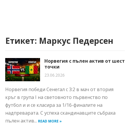
Етикет:
Маркус Педерсен
Норвегия с пълен актив от шест
точки
23.06.2026
Норвегия победи Сенегал с 3:2 в мач от втория
кръг в група I на световното първенство по
футбол и и се класира за 1/16-финалите на
надпреварата. С успеха скандинавците събраха
пълен актив...
READ MORE »