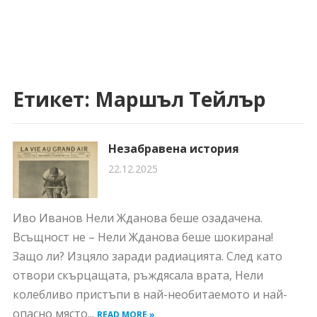
Етикет:
Маршъл Тейлър
Незабравена история
22.12.2025
Иво Иванов Нели Жданова беше озадачена.
Всъщност не – Нели Жданова беше шокирана!
Защо ли? Изцяло заради радиацията. След като
отвори скърцащата, ръждясала врата, Нели
колебливо пристъпи в най-необитаемото и най-
опасно място...
READ MORE »