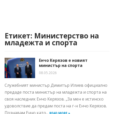
Етикет:
Министерство на
младежта и спорта
Енчо Керязов е новият
министър на спорта
08.05.2026
Служебният министър Димитър Илиев официално
предаде поста министър на младежта и спорта на
своя наследник Енчо Керязов. „За мен е истинско
удоволствие да предам поста на г-н Енчо Керязов.
Познавам Енчо като...
READ MORE »