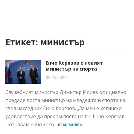
Етикет:
министър
Енчо Керязов е новият
министър на спорта
08.05.2026
Служебният министър Димитър Илиев официално
предаде поста министър на младежта и спорта на
своя наследник Енчо Керязов. „За мен е истинско
удоволствие да предам поста на г-н Енчо Керязов.
Познавам Енчо като...
READ MORE »