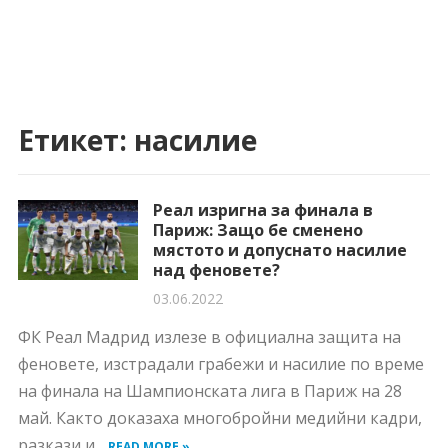
Етикет:
насилие
Реал изригна за финала в
Париж: Защо бе сменено
мястото и допуснато насилие
над феновете?
03.06.2022
ФК Реал Мадрид излезе в официална защита на
феновете, изстрадали грабежи и насилие по време
на финала на Шампионската лига в Париж на 28
май. Както доказаха многобройни медийни кадри,
разкази и...
READ MORE »