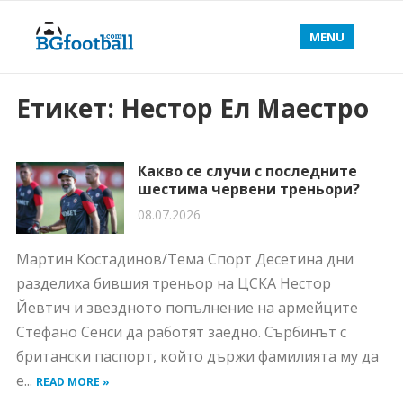
MENU
Етикет:
Нестор Ел Маестро
Какво се случи с последните
шестима червени треньори?
08.07.2026
Мартин Костадинов/Тема Спорт Десетина дни
разделиха бившия треньор на ЦСКА Нестор
Йевтич и звездното попълнение на армейците
Стефано Сенси да работят заедно. Сърбинът с
британски паспорт, който държи фамилията му да
е...
READ MORE »