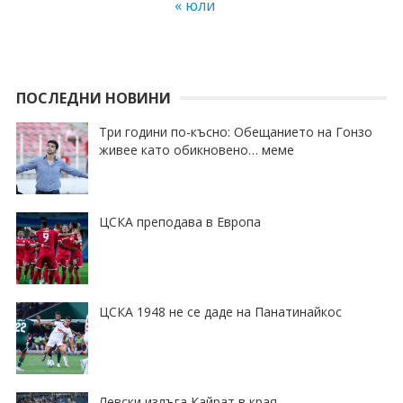
« юли
ПОСЛЕДНИ НОВИНИ
Три години по-късно: Обещанието на Гонзо
живее като обикновено… меме
ЦСКА преподава в Европа
ЦСКА 1948 не се даде на Панатинайкос
Левски излъга Кайрат в края