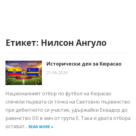
Етикет:
Нилсон Ангуло
Исторически ден за Кюрасао
21.06.2026
Националният отбор по футбол на Кюрасао
спечели първата си точка на Световно първенство
при дебютното си участие, удържайки Еквадор до
равенство 0:0 в мач от група E. Така и двата отбора
остават...
READ MORE »