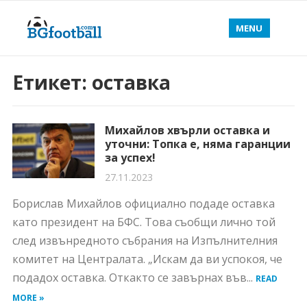
MENU
Етикет:
оставка
Михайлов хвърли оставка и
уточни: Топка е, няма гаранции
за успех!
27.11.2023
Борислав Михайлов официално подаде оставка
като президент на БФС. Това съобщи лично той
след извънредното събрания на Изпълнителния
комитет на Централата. „Искам да ви успокоя, че
подадох оставка. Откакто се завърнах във...
READ
MORE »