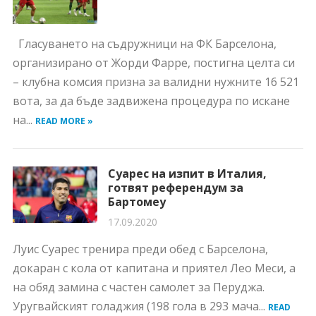
Гласуването на съдружници на ФК Барселона,
организирано от Жорди Фарре, постигна целта си
– клубна комсия призна за валидни нужните 16 521
вота, за да бъде задвижена процедура по искане
на...
READ MORE »
Суарес на изпит в Италия,
готвят референдум за
Бартомеу
17.09.2020
Луис Суарес тренира преди обед с Барселона,
докаран с кола от капитана и приятел Лео Меси, а
на обяд замина с частен самолет за Перуджа.
Уругвайският голаджия (198 гола в 293 мача...
READ