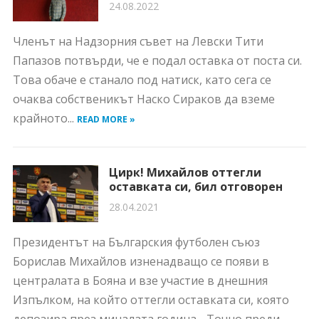
24.08.2022
Членът на Надзорния съвет на Левски Тити
Папазов потвърди, че е подал оставка от поста си.
Това обаче е станало под натиск, като сега се
очаква собственикът Наско Сираков да вземе
крайното...
READ MORE »
Цирк! Михайлов оттегли
оставката си, бил отговорен
28.04.2021
Президентът на Българския футболен съюз
Борислав Михайлов изненадващо се появи в
централата в Бояна и взе участие в днешния
Изпълком, на който оттегли оставката си, която