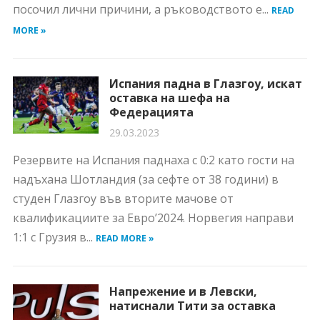
посочил лични причини, а ръководството е...
READ
MORE »
Испания падна в Глазгоу, искат
оставка на шефа на
Федерацията
29.03.2023
Резервите на Испания паднаха с 0:2 като гости на
надъхана Шотландия (за сефте от 38 години) в
студен Глазгоу във вторите мачове от
квалификациите за Евро’2024. Норвегия направи
1:1 с Грузия в...
READ MORE »
Напрежение и в Левски,
натиснали Тити за оставка