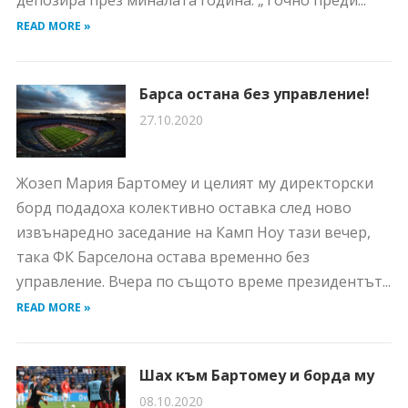
депозира през миналата година. „Точно преди...
READ MORE »
Барса остана без управление!
27.10.2020
Жозеп Мария Бартомеу и целият му директорски
борд подадоха колективно оставка след ново
извънаредно заседание на Камп Ноу тази вечер,
така ФК Барселона остава временно без
управление. Вчера по същото време президентът...
READ MORE »
Шах към Бартомеу и борда му
08.10.2020