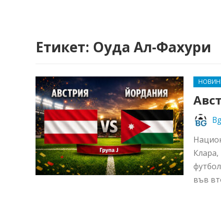
Етикет:
Оуда Ал-Фахури
НОВИН
Авст
Bg
Национ
Клара,
футбол
във вт