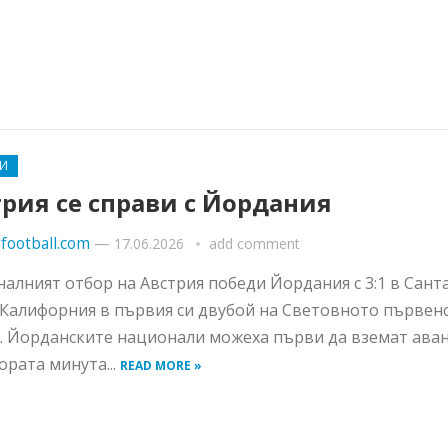
И
рия се справи с Йордания
football.com
—
17.06.2026
add comment
алният отбор на Австрия победи Йордания с 3:1 в Сант
 Калифорния в първия си двубой на Световното първен
. Йорданските национали можеха първи да вземат ава
ората минута...
READ MORE »