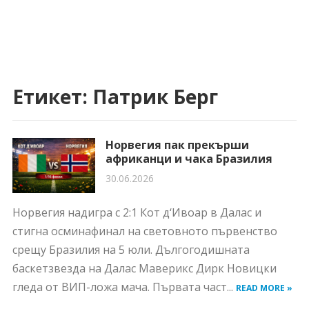
Етикет:
Патрик Берг
Норвегия пак прекърши
африканци и чака Бразилия
30.06.2026
Норвегия надигра с 2:1 Кот д‘Ивоар в Далас и
стигна осминафинал на световното първенство
срещу Бразилия на 5 юли. Дългогодишната
баскетзвезда на Далас Маверикс Дирк Новицки
гледа от ВИП-ложа мача. Първата част...
READ MORE »