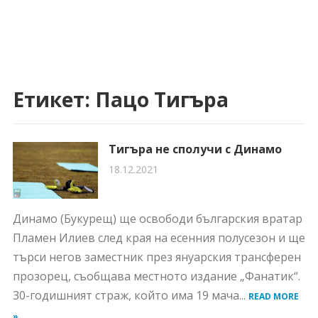
Етикет:
Пацо Тигъра
Тигъра не сполучи с Динамо
18.12.2021
Динамо (Букурещ) ще освободи българския вратар
Пламен Илиев след края на есенния полусезон и ще
търси негов заместник през януарския трансферен
прозорец, съобщава местното издание „Фанатик“.
30-годишният страж, който има 19 мача...
READ MORE
»