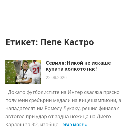
Етикет:
Пепе Кастро
Севиля: Никой не искаше
купата колкото нас!
22.08.2020
Докато футболистите на Интер сваляха прясно
получени сребърни медали на вицешампиони, а
нападателят им Ромелу Лукаку, решил финала с
автогол при удар от задна ножица на Диего
Карлош за 3:2, изобщо...
READ MORE »