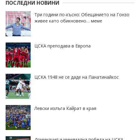
ПОСЛЕДНИ НОВИНИ
Три години по-късно: Обещанието на Гонзо
живее като обикновено… меме
ЦСКА преподава в Европа
ЦСКА 1948 не се даде на Панатинайкос
Левски излъга Кайрат в края
Доминация и минимална победа на ЦСКА