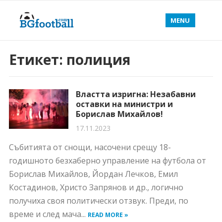
MENU
Етикет:
полиция
Властта изригна: Незабавни
оставки на министри и
Борислав Михайлов!
17.11.2023
Събитията от снощи, насочени срещу 18-
годишното безхаберно управление на футбола от
Борислав Михайлов, Йордан Лечков, Емил
Костадинов, Христо Запрянов и др., логично
получиха своя политически отзвук. Преди, по
време и след мача...
READ MORE »