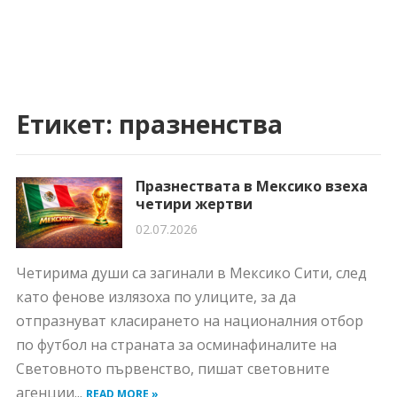
Етикет:
празненства
Празнествата в Мексико взеха
четири жертви
02.07.2026
Четирима души са загинали в Мексико Сити, след
като фенове излязоха по улиците, за да
отпразнуват класирането на националния отбор
по футбол на страната за осминафиналите на
Световното първенство, пишат световните
агенции...
READ MORE »