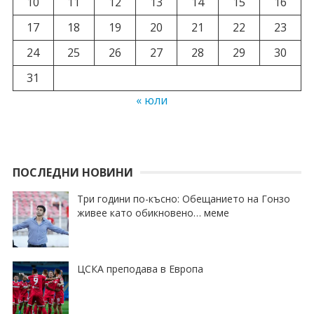
10
11
12
13
14
15
16
17
18
19
20
21
22
23
24
25
26
27
28
29
30
31
« юли
ПОСЛЕДНИ НОВИНИ
Три години по-късно: Обещанието на Гонзо
живее като обикновено… меме
ЦСКА преподава в Европа