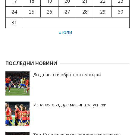
17
18
19
20
21
22
23
24
25
26
27
28
29
30
31
« юли
ПОСЛЕДНИ НОВИНИ
До дъното и обратно към върха
Испания създаде машина за успехи
Топ 10 на опорните халфове в световния