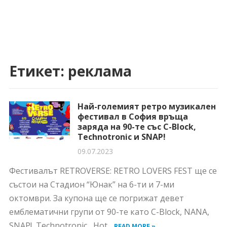
Етикет:
реклама
Най-големият ретро музикален
фестивал в София връща
заряда на 90-те със C-Block,
Technotronic и SNAP!
09.07.2023
Фестивалът RETROVERSE: RETRO LOVERS FEST ще се
състои на Стадион “Юнак” на 6-ти и 7-ми
oктомври. За купона ще се погрижат девет
емблематични групи от 90-те като C-Block, NANA,
SNAP!, Technotronic, Hot...
READ MORE »