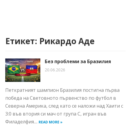
Етикет:
Рикардо Аде
Без проблеми за Бразилия
20.06.2026
Петкратният шампион Бразилия постигна първа
победа на Световното първенство по футбол в
Северна Америка, след като се наложи над Хаити с
3:0 във втория си мач от група С, игран във
Филаделфия....
READ MORE »