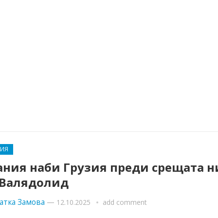
НИЯ
ания наби Грузия преди срещата н
 Валядолид
атка Замова
—
12.10.2025
add comment