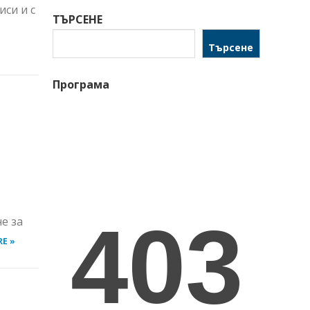
иси и с
ТЪРСЕНЕ
Търсене
Програма
е за
E »