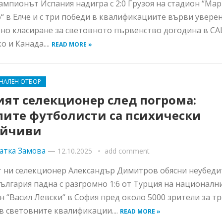
мпионът Испания надигра с 2:0 Грузоя на стадион “Ма
“ в Елче и с три победи в квалификациите върви увере
но класиране за световното първенство догодина в СА
 и Канада....
READ MORE »
НАЛЕН ОТБОР
ият селекционер след погрома:
пите футболисти са психически
ойчиви
атка Замова
—
12.10.2025
add comment
 ни селекционер Александър Димитров обясни неубеди
ългария падна с разгромно 1:6 от Турция на националн
н “Васил Левски“ в София пред около 5000 зрители за т
 в световните квалификации....
READ MORE »