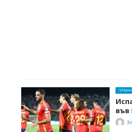
ГЕРМА
Исп
във
Зл