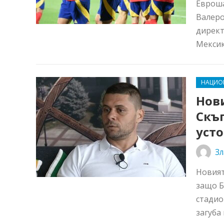
Евроша
Валеро
директ
Мексико
НАЦИО
Нов
Скъ
уст
Зл
Новият
защо Б
стадио
загуба