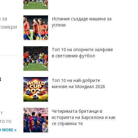
 за
Испания създаде машина за
успехи
ктомври
Топ 10 на опорните халфове
в световния футбол
в
Топ 10 на най-добрите
мачове на Мондиал 2026
Четиримата британци в
ът
историята на Барселона и как
то го
се справиха те
D MORE »