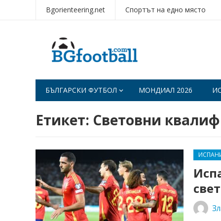
Bgorienteering.net
Спортът на едно място
БЪЛГАРСКИ ФУТБОЛ
МОНДИАЛ 2026
И
Етикет:
Световни квалиф
ИСПАН
Исп
све
Зл