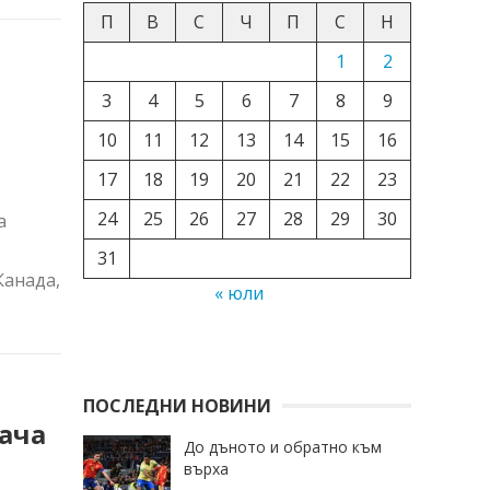
П
В
С
Ч
П
С
Н
1
2
3
4
5
6
7
8
9
10
11
12
13
14
15
16
17
18
19
20
21
22
23
24
25
26
27
28
29
30
а
31
Канада,
« юли
ПОСЛЕДНИ НОВИНИ
ача
До дъното и обратно към
върха