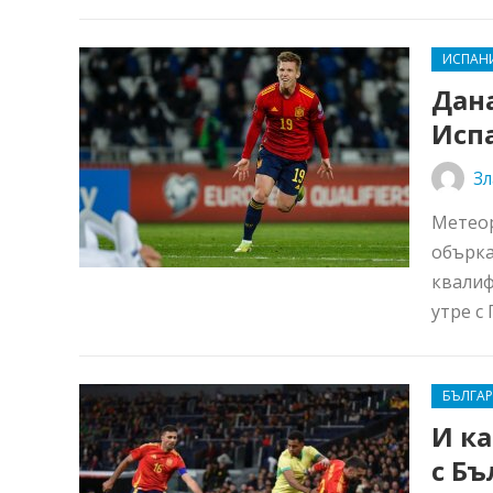
ИСПАН
Дан
Испа
Зл
Метеор
обърка
квалиф
утре с 
БЪЛГА
И ка
с Бъ