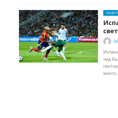
НАЦИО
Испа
све
Зл
Испани
над Бъ
светов
много..