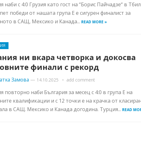
я наби с 4:0 Грузия като гост на “Борис Пайчадзе“ в Тбил
 пет победи от нашата група Е е сигурен финалист за
ното в САЩ, Мексико и Канада...
READ MORE »
РИЯ
ния ни вкара четворка и докосва
товните финали с рекорд
атка Замова
—
14.10.2025
add comment
я повторно наби България за месец с 4:0 в група Е на
ните квалификации и с 12 точки е на крачка от класиран
ла в САЩ. Мексико и Канада догодина. Турция...
READ MOR