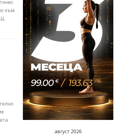
ртинес
но към
Щ,
телно
ия
рета
август 2026