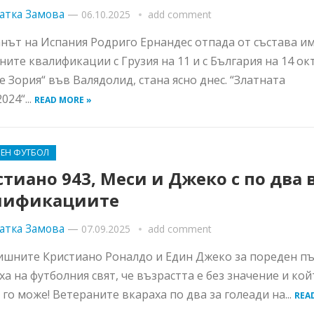
атка Замова
—
06.10.2025
add comment
нът на Испания Родриго Ернандес отпада от състава им
ните квалификации с Грузия на 11 и с България на 14 о
се Зория“ във Валядолид, стана ясно днес. “Златната
024“...
READ MORE »
ВЕН ФУТБОЛ
тиано 943, Меси и Джеко с по два 
лификациите
атка Замова
—
07.09.2025
add comment
ишните Кристиано Роналдо и Един Джеко за пореден п
ха на футболния свят, че възрастта е без значение и кой
 го може! Ветераните вкараха по два за голеади на...
REA