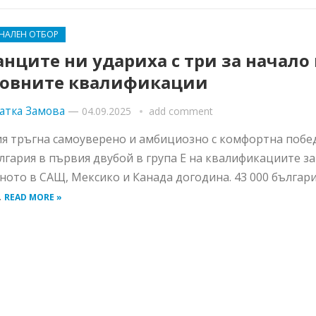
НАЛЕН ОТБОР
нците ни удариха с три за начало 
тoвните квалификации
атка Замова
—
04.09.2025
add comment
я тръгна самоуверено и амбициозно с комфортна победа
лгария в първия двубой в група Е на квалификациите за
ното в САЩ, Мексико и Канада догодина. 43 000 българи
.
READ MORE »