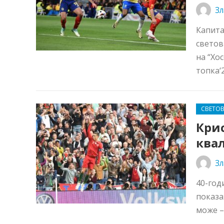
Зл
Капита
светов
на “Хо
топка‘2
СВЕТО
Крис
ква
Зл
40-год
показа
може –