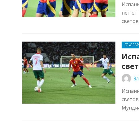
Испани
пет от
светов
БЪЛГА
Испа
све
Зл
Испани
светов
Мундиа