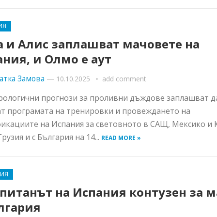
ИЯ
а и Алис заплашват мачовете на
ния, и Олмо е аут
атка Замова
—
10.10.2025
add comment
ологични прогнози за проливни дъждове заплашват д
т програмата на тренировки и провеждането на
икациите на Испания за световното в САЩ, Мексико и 
Грузия и с България на 14...
READ MORE »
РИЯ
питанът на Испания контузен за м
лгария