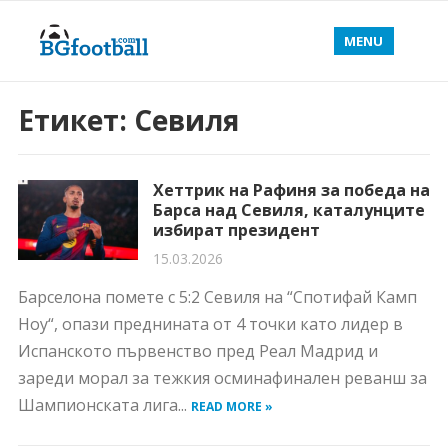
MENU
Етикет:
Севиля
Хеттрик на Рафиня за победа на
Барса над Севиля, каталунците
избират президент
15.03.2026
Барселона помете с 5:2 Севиля на “Спотифай Камп
Ноу“, опази преднината от 4 точки като лидер в
Испанското първенство пред Реал Мадрид и
зареди морал за тежкия осминафинален реванш за
Шампионската лига...
READ MORE »