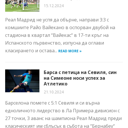
15.12.2024
Реал Мадрид не успя да обърне, направи 3:3 с
комшиите Райо Вайекано в оспорван двубой на
стадиона в квартал “Вайекас“ в 17-ти кръг на
Испанското първенство, изпусна да оглави
класирането и остава...
READ MORE »
Барса с петица на Севиля, син
на Симеоне носи успех за
Атлетико
21.10.2024
Барселона помете с 5:1 Севиля и си върна
едноличното лидерство в Ла Примера дивисион с
27 точки, 3 аванс на шампиона Реал Мадрид преди
класическият им сблъсък в събота на “Бернабеу“