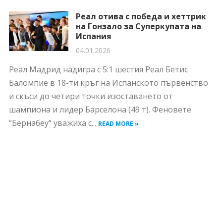
Реал отива с победа и хеттрик
на Гонзало за Суперкупата на
Испания
04.01.2026
Реал Мадрид надигра с 5:1 шестия Реал Бетис
Баломпие в 18-ти кръг на Испанското първенство
и скъси до четири точки изоставането от
шампиона и лидер Барселона (49 т). Феновете
“Бернабеу“ уважиха с...
READ MORE »