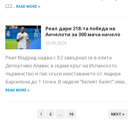
(22...
READ MORE »
Реал дари 218-та победа на
Анчелоти за 300 мача начело
25.09.2024
Реал Мадрид надви с 3:2 завърнал се в елита
Депортиво Алавес в седми кръг на Испанското
първенство и пак скъси изоставането от лидера
Барселона до 1 точка. В неделя “белият балет“ има...
READ MORE »
НАВИГАЦИЯ
1
2
…
10
NEXT »