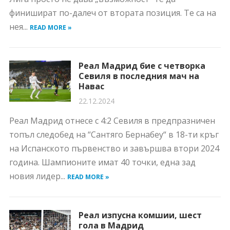
финишират по-далеч от втората позиция. Те са на
нея...
READ MORE »
Реал Мадрид бие с четворка
Севиля в последния мач на
Навас
22.12.2024
Реал Мадрид отнесе с 4:2 Севиля в предпразничен
топъл следобед на “Сантяго Бернабеу“ в 18-ти кръг
на Испанското първенство и завършва втори 2024
година. Шампионите имат 40 точки, една зад
новия лидер...
READ MORE »
Реал изпусна комшии, шест
гола в Мадрид