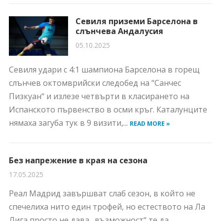
Севиля приземи Барселона в
слънчева Андалусия
05.10.2025
Севиля удари с 4:1 шампиона Барселона в горещ
слънчев октомврийски следобед на “Санчес
Пизкуан“ и излезе четвърти в класирането на
Испанското първенство в осми кръг. Каталунците
нямаха загуба тук в 9 визити,...
READ MORE »
Без напрежение в края на сезона
17.05.2025
Реал Мадрид завършват слаб сезон, в който не
спечелиха нито един трофей, но естеството на Ла
Лига просто не дава „възможност“ те да