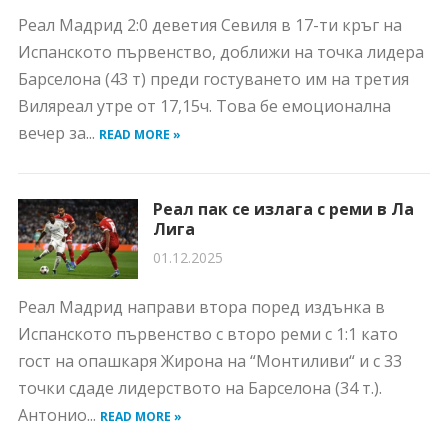
Реал Мадрид 2:0 деветия Севиля в 17-ти кръг на
Испанското първенство, доближи на точка лидера
Барселона (43 т) преди гостуването им на третия
Виляреал утре от 17,15ч. Това бе емоционална
вечер за...
READ MORE »
Реал пак се излага с реми в Ла
Лига
01.12.2025
Реал Мадрид направи втора поред издънка в
Испанското първенство с второ реми с 1:1 като
гост на опашкаря Жирона на “Монтиливи“ и с 33
точки сдаде лидерството на Барселона (34 т.).
Антонио...
READ MORE »