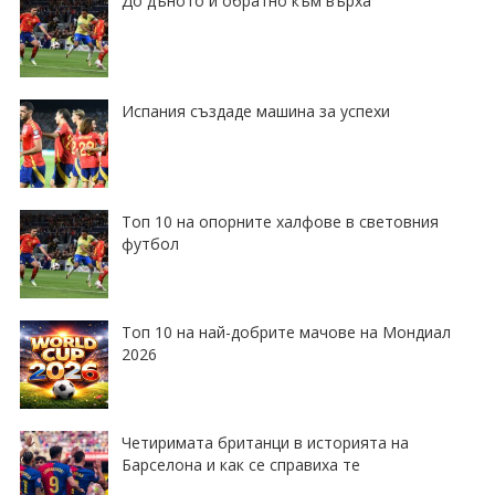
До дъното и обратно към върха
Испания създаде машина за успехи
Топ 10 на опорните халфове в световния
футбол
Топ 10 на най-добрите мачове на Мондиал
2026
Четиримата британци в историята на
Барселона и как се справиха те