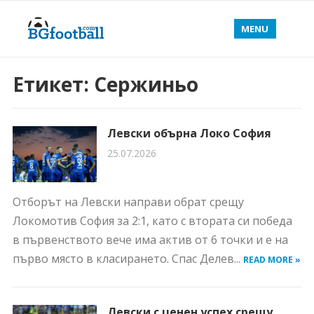
MENU
Етикет:
Сержиньо
Левски обърна Локо София
25.07.2026
Отборът на Левски направи обрат срещу
Локомотив София за 2:1, като с втората си победа
в първенството вече има актив от 6 точки и е на
първо място в класирането. Спас Делев...
READ MORE »
Левски с ценен успех срещу