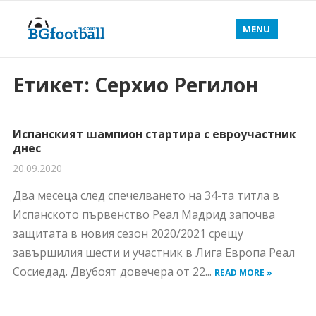
MENU
Етикет:
Серхио Регилон
Испанският шампион стартира с евроучастник
днес
20.09.2020
Два месеца след спечелването на 34-та титла в
Испанското първенство Реал Мадрид започва
защитата в новия сезон 2020/2021 срещу
завършилия шести и участник в Лига Европа Реал
Сосиедад. Двубоят довечера от 22...
READ MORE »