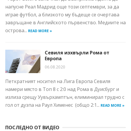
напусне Реал Мадрид още този септември, за да
играе футбол, а близкото му бъдеще се очертава
завръщане в Английското първенство. Медиите на
острова...
READ MORE »
Севиля изхвърли Рома от
Европа
06.08.2020
Петкратният носител на Лига Европа Севиля
намери място в Топ 8 с 2:0 над Рома в Дуисбург и
излиза срещу Уувърхамптън, елиминирал трудно с
гол от дузпа на Раул Хименес (общо 2:1...
READ MORE »
ПОСЛЕДНО ОТ ВИДЕО