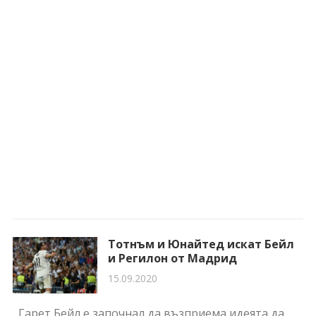
Тотнъм и Юнайтед искат Бейл
и Регилон от Мадрид
15.09.2020
Гарет Бейл е започнал да възприема идеята да