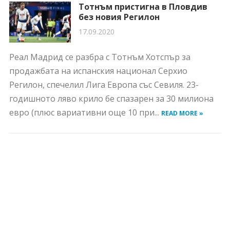
Тотнъм пристигна в Пловдив
без новия Регилон
17.09.2020
Реал Мадрид се разбра с Тотнъм Хотспър за
продажбата на испанския национал Серхио
Регилон, спечелил Лига Европа със Севиля. 23-
годишното ляво крило бе спазарен за 30 милиона
евро (плюс вариативни още 10 при...
READ MORE »