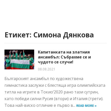
Етикет:
Симона Дянкова
Капитанката на златния
ансамбъл: Събрахме се и
чудото се случи!
08.08.2021
Българският ансамбъл по художествена
гимнастика заслужи с блестяща игра олимпийската
титла на игрите в Токио‘2020 рано тази сутрин,
като победи силни Русия (втори) и Италия (трети).
Това най-виско отличие е първо в...
READ MORE »