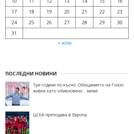
10
11
12
13
14
15
16
17
18
19
20
21
22
23
24
25
26
27
28
29
30
31
« юли
ПОСЛЕДНИ НОВИНИ
Три години по-късно: Обещанието на Гонзо
живее като обикновено… меме
ЦСКА преподава в Европа