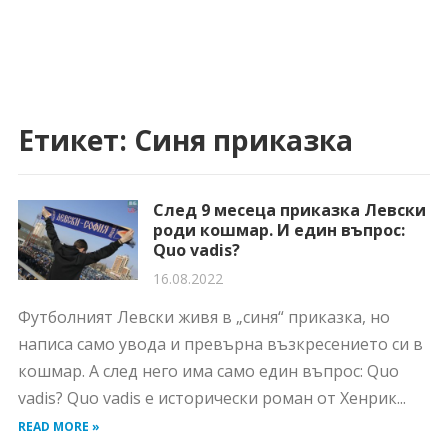
Етикет:
Синя приказка
След 9 месеца приказка Левски
роди кошмар. И един въпрос:
Quo vadis?
16.08.2022
Футболният Левски живя в „синя“ приказка, но
написа само увода и превърна възкресението си в
кошмар. А след него има само един въпрос: Quo
vadis? Quo vadis е исторически роман от Хенрик...
READ MORE »