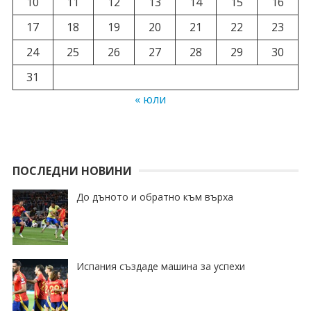
10
11
12
13
14
15
16
17
18
19
20
21
22
23
24
25
26
27
28
29
30
31
« юли
ПОСЛЕДНИ НОВИНИ
До дъното и обратно към върха
Испания създаде машина за успехи