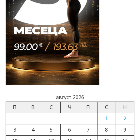
август 2026
П
В
С
Ч
П
С
Н
1
2
3
4
5
6
7
8
9