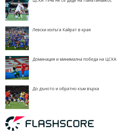
ЦСКА 1948 не се даде на Панатинайкос
Левски излъга Кайрат в края
Доминация и минимална победа на ЦСКА
До дъното и обратно към върха