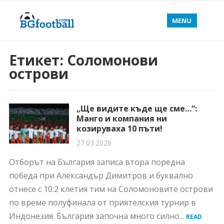
MENU
Етикет:
Соломонови
острови
„Ще видите къде ще сме…“:
Манго и компания ни
козируваха 10 пъти!
27.03.2026
Отборът на България записа втора поредна
победа при Александър Димитров и буквално
отнесе с 10:2 клетия тим на Соломоновите острови
по време полуфинала от приятелския турнир в
Индонезия. България започна много силно...
READ