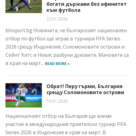
богати държави без афинитет
към футбола
22.01.2026
btvsport.bg Новината, че българският национален
отбор по футбол ще играе в турнира FIFA Series
2026 срещу Индонезия, Соломоновите острови и
Сейнт Китс и Невис разбуни духовете. Мачовете са
в края на март...
READ MORE »
Обрат! Перу гърми, България
срещу Соломоновите острови
19.01.2026
Националният отбор на България ще вземе
участие в международния приятелски турнир FIFA
Series 2026 в Индонезия в края на март. В