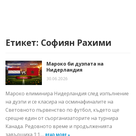
Етикет:
Софиян Рахими
Мароко би дузпата на
Нидерландия
30.06.2026
Мароко елиминира Нидерландия след изпълнение
на дузпи и се класира на осминафиналите на
Световното първенство по футбол, където ще
срещне един от съорганизаторите на турнира
Канада. Редовното време и продълженията
завършиха 1:1,...
READ MORE »