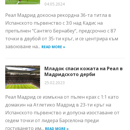
04.05.2024
Реал Мадрид докосна рекордна 36-та титла в
Испанското първенство с 3:0 над Кадис на
препълнен “Сантяго Бернабеу“, предсрочно с 87
точки в двубой от 35-ти кръг, и се центрира към
завоюване на...
READ MORE »
Младок спаси кожата на Реал в
Мадридското дерби
25.02.2023
Реал Мадрид се измъкна от пълен крах с 1:1 като
домакин на Атлетико Мадрид в 23-ти кръг на
Испанското първенство и допусна изоставане от
седем точки от лидера Барселона преди
гостуването им...
READ MORE »