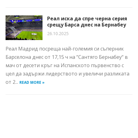
Реал иска да спре черна серия
срещу Барса днес на Бернабеу
26.10.2025
Реал Мадрид посреща най-големия си съперник
Барселона днес от 17,15 ч на “Сантяго Бернабеу“ в
мач от десети кръг на Испанското първенство с
цел да задържи лидерството и увеличи разликата
от 2...
READ MORE »