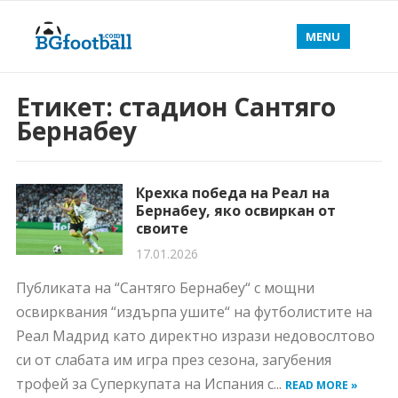
MENU
Етикет:
стадион Сантяго
Бернабеу
Крехка победа на Реал на
Бернабеу, яко освиркан от
своите
17.01.2026
Публиката на “Сантяго Бернабеу“ с мощни
освирквания “издърпа ушите“ на футболистите на
Реал Мадрид като директно изрази недовослтово
си от слабата им игра през сезона, загубения
трофей за Суперкупата на Испания с...
READ MORE »