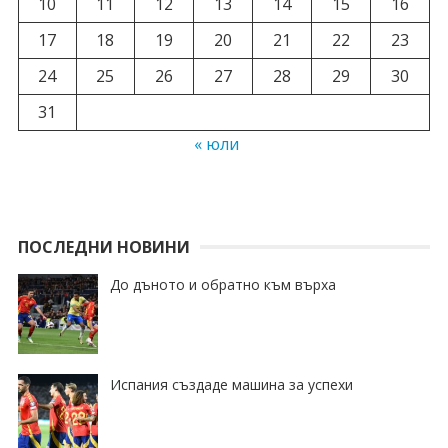
10
11
12
13
14
15
16
17
18
19
20
21
22
23
24
25
26
27
28
29
30
31
« юли
ПОСЛЕДНИ НОВИНИ
До дъното и обратно към върха
Испания създаде машина за успехи