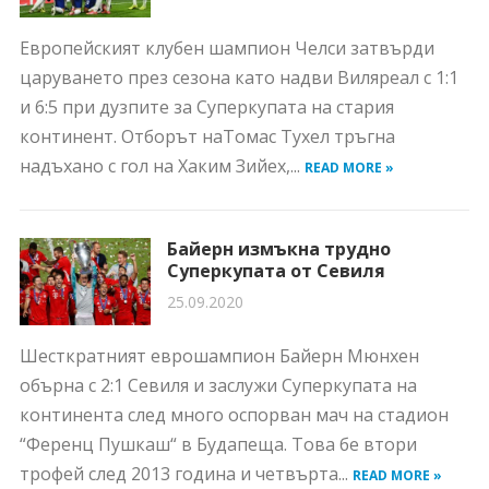
Европейският клубен шампион Челси затвърди
царуването през сезона като надви Виляреал с 1:1
и 6:5 при дузпите за Суперкупата на стария
континент. Отборът наТомас Тухел тръгна
надъхано с гол на Хаким Зийех,...
READ MORE »
Байерн измъкна трудно
Суперкупата от Севиля
25.09.2020
Шесткратният еврошампион Байерн Мюнхен
обърна с 2:1 Севиля и заслужи Суперкупата на
континента след много оспорван мач на стадион
“Ференц Пушкаш“ в Будапеща. Това бе втори
трофей след 2013 година и четвърта...
READ MORE »