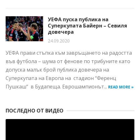
УЕФА пуска публика на
Суперкупата Байерн – Севиля
довечера
24.09.2020
УЕФА прави стъпка към завръщането на радостта
във футбола – шума от фенове по трибуните като
допуска малък брой публика довечера на
Суперкупата на Европа на стадион “Ференц
Пушкаш“ в Будапеща. Еврошампионът...
READ MORE »
ПОСЛЕДНО ОТ ВИДЕО