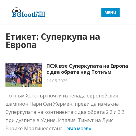
MENU
Етикет:
Суперкупа на
Европа
ПСЖ взе Суперкупата на Европа
с два обрата над Тотнъм
14.08.2025
Тотнъм Хотспър почти изненада европейския
шампион Пари Сен Жермен, преди да измъкнат
Суперкупата на континента с два обрата 2:2 и 3:2
при дузпите в Удине, Италия. Тимът на Луис
Енрике Мартинес стана...
READ MORE »