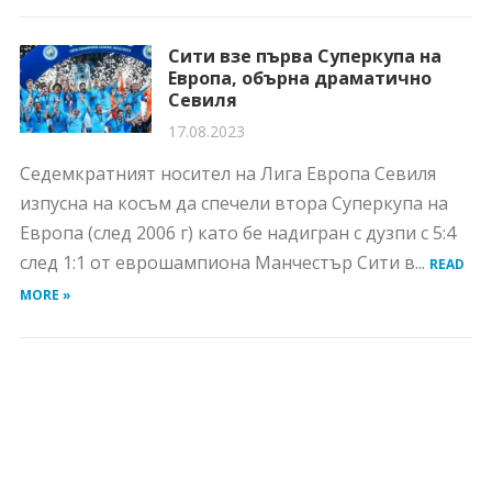
Сити взе първа Суперкупа на
Европа, обърна драматично
Севиля
17.08.2023
Седемкратният носител на Лига Европа Севиля
изпусна на косъм да спечели втора Суперкупа на
Европа (след 2006 г) като бе надигран с дузпи с 5:4
след 1:1 от еврошампиона Манчестър Сити в...
READ
MORE »