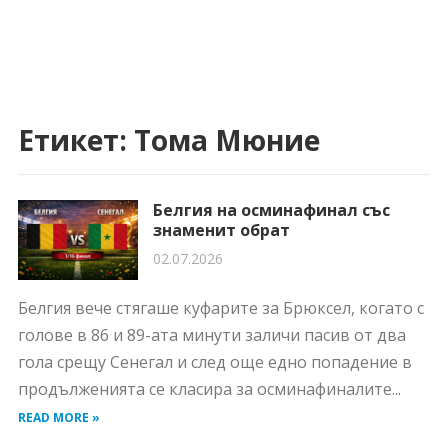
Етикет:
Тома Мюние
Белгия на осминафинал със
знаменит обрат
02.07.2026
Белгия вече стягаше куфарите за Брюксел, когато с
голове в 86 и 89-ата минути заличи пасив от два
гола срещу Сенегал и след още едно попадение в
продълженията се класира за осминафиналите...
READ MORE »