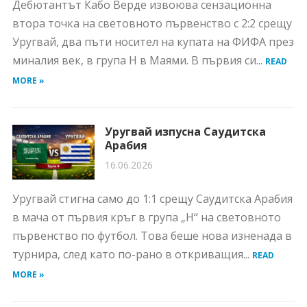
Дебютантът Кабо Верде извоюва сензационна
втора точка на световното първенство с 2:2 срещу
Уругвай, два пъти носител на купата на ФИФА през
миналия век, в група H в Маями. В първия си...
READ
MORE »
Уругвай изпусна Саудитска
Арабия
16.06.2026
Уругвай стигна само до 1:1 срещу Саудитска Арабия
в мача от първия кръг в група „Н“ на световното
първенство по футбол. Това беше нова изненада в
турнира, след като по-рано в откриващия...
READ
MORE »