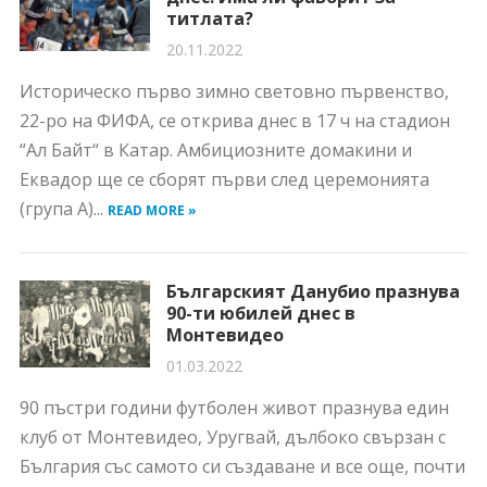
титлата?
20.11.2022
Историческо първо зимно световно първенство,
22-ро на ФИФА, се открива днес в 17 ч на стадион
“Ал Байт“ в Катар. Амбициозните домакини и
Еквадор ще се сборят първи след церемонията
(група А)...
READ MORE »
Българският Данубио празнува
90-ти юбилей днес в
Монтевидео
01.03.2022
90 пъстри години футболен живот празнува един
клуб от Монтевидео, Уругвай, дълбоко свързан с
България със самото си създаване и все още, почти