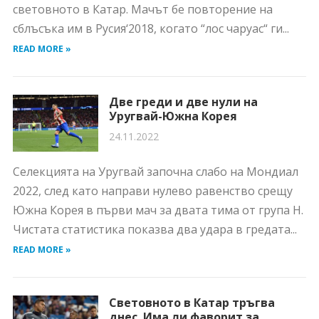
световното в Катар. Мачът бе повторение на
сблъсъка им в Русия‘2018, когато “лос чаруас“ ги...
READ MORE »
Две греди и две нули на
Уругвай-Южна Корея
24.11.2022
Селекцията на Уругвай започна слабо на Мондиал
2022, след като направи нулево равенство срещу
Южна Корея в първи мач за двата тима от група Н.
Чистата статистика показва два удара в гредата...
READ MORE »
Световното в Катар тръгва
днес. Има ли фаворит за