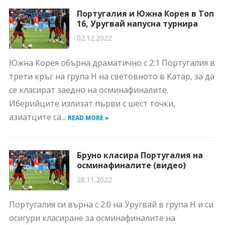
Португалия и Южна Корея в Топ
16, Уругвай напусна турнира
02.12.2022
Южна Корея обърна драматично с 2:1 Португалия в
трети кръг на група H на световното в Катар, за да
се класират заедно на осминафиналите.
Иберийците излизат първи с шест точки,
азиатците са...
READ MORE »
Бруно класира Португалия на
осминафиналите (видео)
28.11.2022
Португалия си върна с 2:0 на Уругвай в група H и си
осигури класиране за осминафиналите на