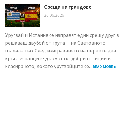
Среща на грандове
26.06.2026
Уругвай и Испания се изправят един срещу друг в
решаващ двубой от група H на Световното
първенство. След изиграването на първите два
кръга испанците държат по-добри позиции в
класирането, докато уругвайците се...
READ MORE »