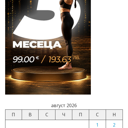
август 2026
П
В
С
Ч
П
С
Н
1
2