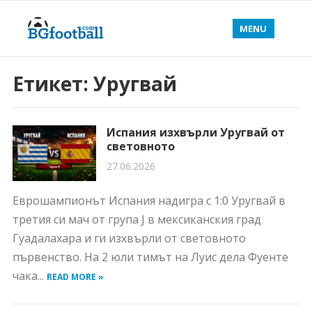
MENU
Етикет:
Уругвай
Испания изхвърли Уругвай от
световното
27.06.2026
Еврошампионът Испания надигра с 1:0 Уругвай в
третия си мач от група J в мексиканския град
Гуадалахара и ги изхвърли от световното
първенство. На 2 юли тимът на Луис дела Фуенте
чака...
READ MORE »