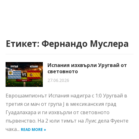
Етикет:
Фернандо Муслера
Испания изхвърли Уругвай от
световното
27.06.2026
Еврошампионът Испания надигра с 1:0 Уругвай в
третия си мач от група J в мексиканския град
Гуадалахара и ги изхвърли от световното
първенство. На 2 юли тимът на Луис дела Фуенте
чака...
READ MORE »