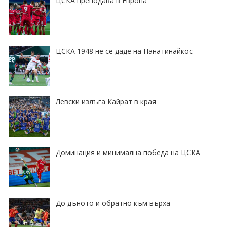
ЦСКА преподава в Европа
ЦСКА 1948 не се даде на Панатинайкос
Левски излъга Кайрат в края
Доминация и минимална победа на ЦСКА
До дъното и обратно към върха