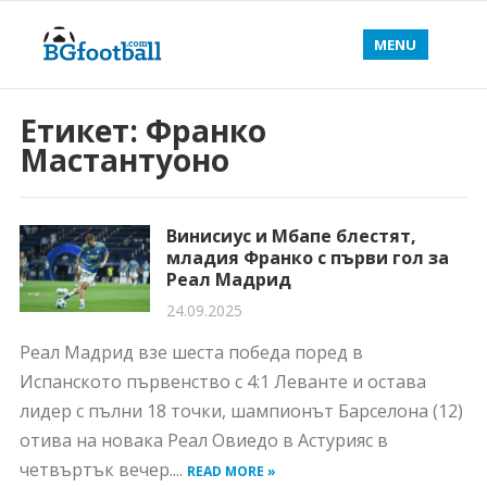
MENU
Етикет:
Франко
Мастантуоно
Винисиус и Мбапе блестят,
младия Франко с първи гол за
Реал Мадрид
24.09.2025
Реал Мадрид взе шеста победа поред в
Испанското първенство с 4:1 Леванте и остава
лидер с пълни 18 точки, шампионът Барселона (12)
отива на новака Реал Овиедо в Астурияс в
четвъртък вечер....
READ MORE »