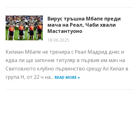
Вирус тръшна Мбапе преди
мача на Реал, Чаби хвали
Мастантуоно
18.06.2025
Килиан Мбапе не тренира с Реал Мадрид днес и
едва ли ще започне титуляр в първия им мач на
Световното клубно първенство срещу Ал Хилал в
група H, от 22 ч на...
READ MORE »