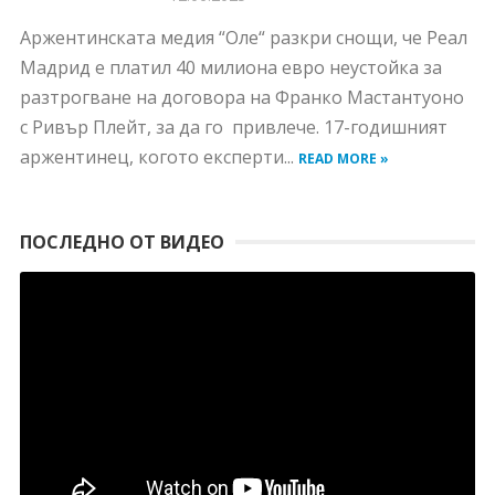
Аржентинската медия “Оле“ разкри снощи, че Реал
Мадрид е платил 40 милиона евро неустойка за
разтрогване на договора на Франко Мастантуоно
с Ривър Плейт, за да го привлече. 17-годишният
аржентинец, когото експерти...
READ MORE »
ПОСЛЕДНО ОТ ВИДЕО