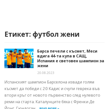
Етикет:
футбол жени
Барса печели с късмет, Меси
вдига 44-та купа в САЩ,
Испания е световен шампион за
жени
20.08.2023
Испанският шампион Барселона извади голям
късмет да победи с 2:0 Кадис и счупи геврека във
втори кръг от новото първенство след нулевото
реми на старта. Каталунците бяха с Френки Де
Йонг, Гюндоган,...
READ MORE »