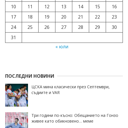
10
11
12
13
14
15
16
17
18
19
20
21
22
23
24
25
26
27
28
29
30
31
« юли
ПОСЛЕДНИ НОВИНИ
ЦСКА мина класически през Септември,
съдиите и VAR
Три години по-късно: Обещанието на Гонзо
живее като обикновено… меме