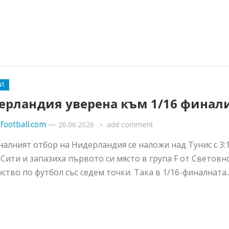
И
ерландия уверена към 1/16 финал
football.com
—
26.06.2026
add comment
алният отбор на Нидерландия се наложи над Тунис с 3:1
 Сити и запазиха първото си място в група F от Световн
ство по футбол със седем точки. Така в 1/16-финалната..