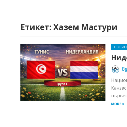
Етикет:
Хазем Мастури
НОВИН
Нид
Bg
Национ
Канзас
първен
MORE »