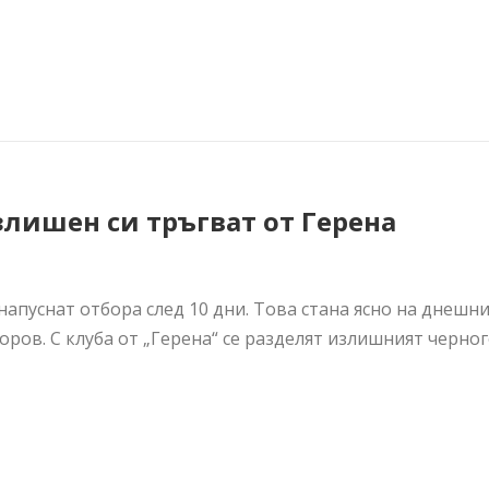
злишен си тръгват от Герена
апуснат отбора след 10 дни. Това стана ясно на днешн
ров. С клуба от „Герена“ се разделят излишният черного