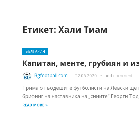
Етикет:
Хали Тиам
БЪЛГАРИЯ
Капитан, менте, грубиян и и
Bgfootball.com
—
22.06.2020
add comment
Трима от водещите футболисти на Левски ще н
брифинг на наставника на „сините“ Георги Тодо
READ MORE »