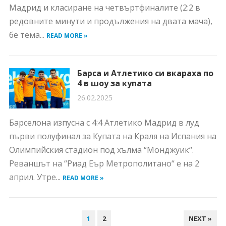
Мадрид и класиране на четвъртфиналите (2:2 в
редовните минути и продължения на двата мача),
бе тема...
READ MORE »
Барса и Атлетико си вкараха по
4 в шоу за купата
26.02.2025
Барселона изпусна с 4:4 Атлетико Мадрид в луд
първи полуфинал за Купата на Краля на Испания на
Олимпийския стадион под хълма “Монджуик“.
Реваншът на “Риад Еър Метрополитано“ е на 2
април. Утре...
READ MORE »
НАВИГАЦИЯ
1
2
NEXT »