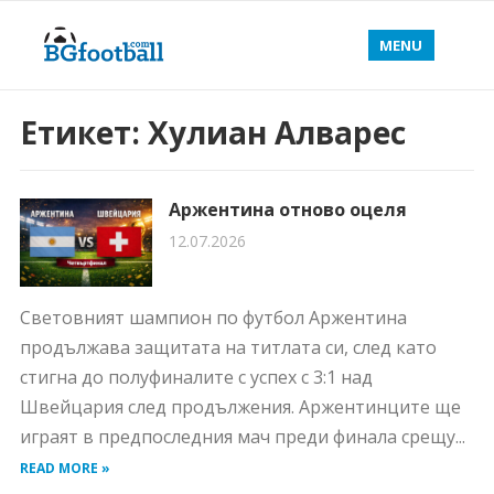
MENU
Етикет:
Хулиан Алварес
Аржентина отново оцеля
12.07.2026
Световният шампион по футбол Аржентина
продължава защитата на титлата си, след като
стигна до полуфиналите с успех с 3:1 над
Швейцария след продължения. Аржентинците ще
играят в предпоследния мач преди финала срещу...
READ MORE »