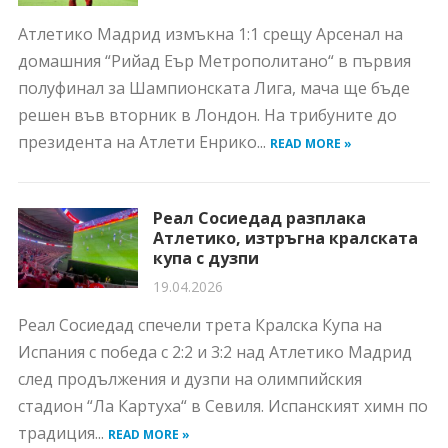
Атлетико Мадрид измъкна 1:1 срещу Арсенал на
домашния “Рийад Еър Метрополитано“ в първия
полуфинал за Шампионската Лига, мача ще бъде
решен във вторник в Лондон. На трибуните до
президента на Атлети Енрико...
READ MORE »
Реал Сосиедад разплака
Атлетико, изтръгна кралската
купа с дузпи
19.04.2026
Реал Сосиедад спечели трета Кралска Купа на
Испания с победа с 2:2 и 3:2 над Атлетико Мадрид
след продължения и дузпи на олимпийския
стадион “Ла Картуха“ в Севиля. Испанският химн по
традиция...
READ MORE »