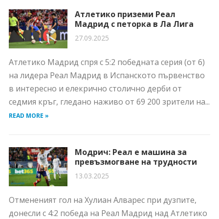
Атлетико приземи Реал
Мадрид с петорка в Ла Лига
27.09.2025
Атлетико Мадрид спря с 5:2 победната серия (от 6)
на лидера Реал Мадрид в Испанското първенство
в интересно и елекрично столично дерби от
седмия кръг, гледано наживо от 69 200 зрители на...
READ MORE »
Модрич: Реал е машина за
превъзмогване на трудности
13.03.2025
Отмененият гол на Хулиан Алварес при дузпите,
донесли с 4:2 победа на Реал Мадрид над Атлетико