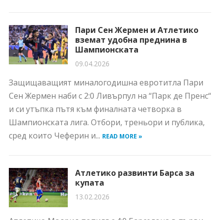
Пари Сен Жермен и Атлетико
вземат удобна преднина в
Шампионската
09.04.2026
Защищаващият миналогодишна евротитла Пари
Сен Жермен наби с 2:0 Ливърпул на “Парк де Пренс“
и си утъпка пътя към финалната четворка в
Шампионската лига. Отбори, треньори и публика,
сред които Чеферин и...
READ MORE »
Атлетико развинти Барса за
купата
13.02.2026