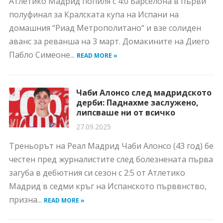
Атлетико Мадрид попиля с 4:0 Барселона в първи
полуфинал за Кралската купа на Испани на
домашния “Риад Метрополитано“ и взе солиден
аванс за реванша на 3 март. Домакините на Диего
Пабло Симеоне...
READ MORE »
Чаби Алонсо след мадридското
дерби: Паднахме заслужено,
липсваше ни от всичко
27.09.2025
Треньорът на Реал Мадрид Чаби Алонсо (43 год) бе
честен пред журналистите след болезнената първа
загуба в дебютния си сезон с 2:5 от Атлетико
Мадрид в седми кръг на Испанското първвнство,
призна...
READ MORE »