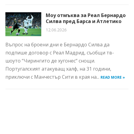
Моу отмъква за Реал Бернардо
Силва пред Барса и Атлетико
12.06.2026
Въпрос на броени дни е Бернардо Силва да
подпише договор с Реал Мадрид, съобщи тв-
шоуто “Чирингито де хугонес“ снощи.
Португалският атакуващ халф, на 31 години,
приключи с Манчестър Сити в края на...
READ MORE »