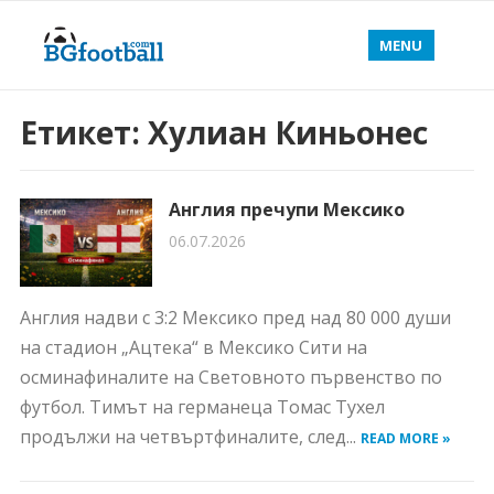
MENU
Етикет:
Хулиан Киньонес
Англия пречупи Мексико
06.07.2026
Англия надви с 3:2 Мексико пред над 80 000 души
на стадион „Ацтека“ в Мексико Сити на
осминафиналите на Световното първенство по
футбол. Тимът на германеца Томас Тухел
продължи на четвъртфиналите, след...
READ MORE »