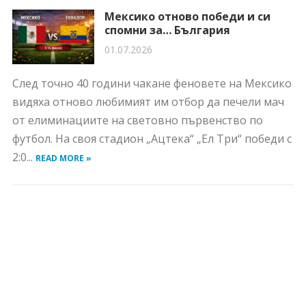
Мексико отново победи и си
спомни за… България
01.07.2026
След точно 40 години чакане феновете на Мексико
видяха отново любимият им отбор да печели мач
от елиминациите на световно първенство по
футбол. На своя стадион „Ацтека“ „Ел Три“ победи с
2:0...
READ MORE »