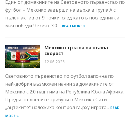
Един от домакините на Световното първенство по
футбол – Мексико завърши на върха в група А с
пълен актив от 9 точки, след като в последния си
мач победи Чехия с 3:0....
READ MORE »
Мексико тръгна на пълна
скорост
12.06.2026
Световното първенство по футбол започна по
най-добрия възможен начин за домакините от
Мексико с 2:0 над тима на Република Южна Африка.
Пред изпълнените трибуни в Мексико Сити
„ацтеките“ наложиха контрол върху играта...
READ
MORE »