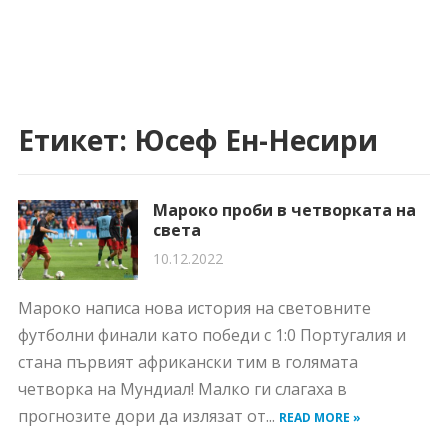
Етикет:
Юсеф Ен-Несири
Мароко проби в четворката на
света
10.12.2022
Мароко написа нова история на световните
футболни финали като победи с 1:0 Португалия и
стана първият африкански тим в голямата
четворка на Мундиал! Малко ги слагаха в
прогнозите дори да излязат от...
READ MORE »