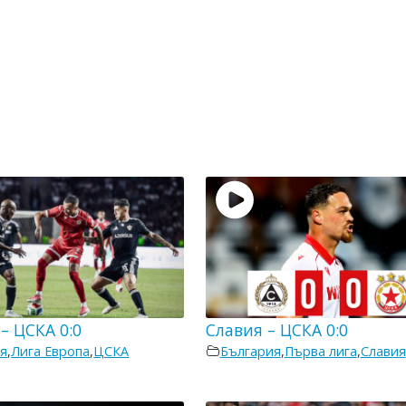
– ЦСКА 0:0
Славия – ЦСКА 0:0
я
,
Лига Европа
,
ЦСКА
България
,
Първа лига
,
Славия