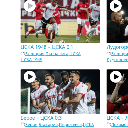
ЦСКА 1948 – ЦСКА 0:1
Лудогор
България
,
Първа лига
,
ЦСКА
,
Българи
ЦСКА 1948
Лудогоре
Берое – ЦСКА 0:3
ЦСКА – 
Берое
,
България
,
Първа лига
,
ЦСКА
Локомо