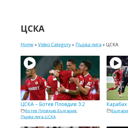
ЦСКА
Home
»
Video Category
»
Първа лига
»
ЦСКА
ЦСКА – Ботев Пловдив 3:2
Карабах 
Ботев Пловдив
,
България
,
Българи
Първа лига
,
ЦСКА