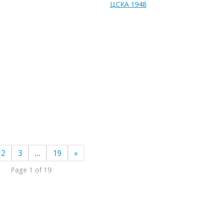
ЦСКА 1948
2
3
…
19
»
Page 1 of 19