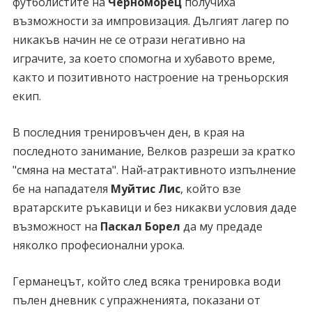
футболистите на
Черноморец
получиха
възможности за импровизация. Дългият лагер по
никакъв начин не се отрази негативно на
играчите, за което спомогна и хубавото време,
както и позитивното настроение на треньорския
екип.
В последния тренировъчен ден, в края на
последното занимание, Велков разреши за кратко
"смяна на местата". Най-атрактивното изпълнение
бе на нападателя
Муйтис Лис
, който взе
вратарските ръкавици и без никакви условия даде
възможност на
Паскал Борел
да му предаде
няколко професионални урока.
Германецът, който след всяка тренировка води
пълен дневник с упражненията, показани от