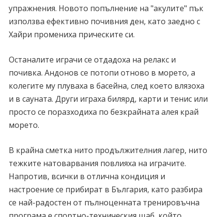
упражнения. Новото попълнение на "акулите" пък
използва ефективно почивния ден, като заедно с
Хайри промениха прическите си.
Останалите играчи се отдадоха на релакс и
почивка. Андонов се потопи отново в морето, а
колегите му плуваха в басейна, след което влязоха
и в сауната. Други играха билярд, карти и тенис или
просто се поразходиха по безкрайната алея край
морето.
В крайна сметка нито продължителния лагер, нито
тежките натоварвания повлияха на играчите.
Напротив, всички в отлична кондиция и
настроение се прибират в България, като разбира
се най-радостен от пълноценната тренировъчна
програма е спортно-техническия щаб, който