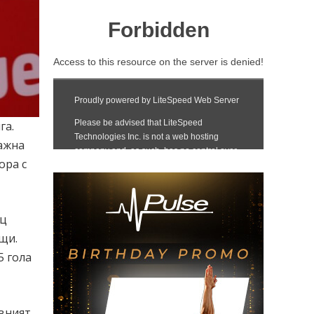
га.
ажна
ора с
ац
щи.
5 гола
вният,