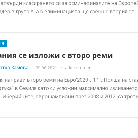
затвърди класирането си за осминафиналите на Европе
идер в група А, а в елиминацията ще срещне втория от..
ИЯ
ания се изложи с второ реми
атка Замова
—
20.06.2021
add comment
я направи второ реми на Евро‘2020 с 1:1 с Полша на ст
ртуха“ в Севиля като си усложни максимално излизането
Е. Иберийците, еврошампиони през 2008 и 2012, са трети.