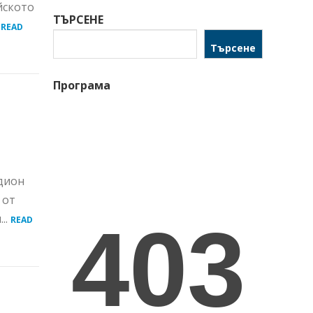
йското
ТЪРСЕНЕ
.
READ
Търсене
Програма
адион
 от
..
READ