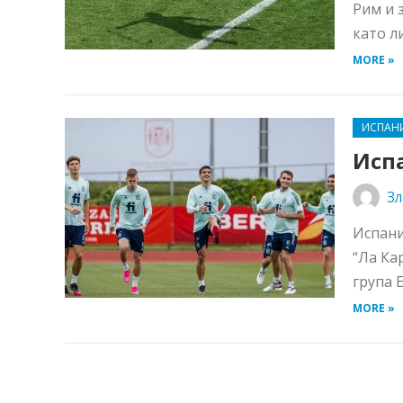
Рим и 
като л
MORE »
ИСПАН
Исп
Зл
Испани
“Ла Ка
група 
MORE »