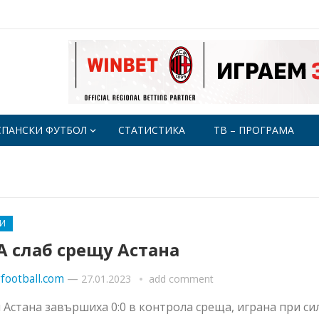
СПАНСКИ ФУТБОЛ
СТАТИСТИКА
ТВ – ПРОГРАМА
И
 слаб срещу Астана
football.com
—
27.01.2023
add comment
 Астана завършиха 0:0 в контрола среща, играна при си