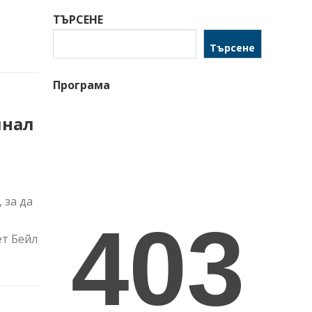
ТЪРСЕНЕ
Търсене
Програма
инал
 за да
ет Бейл