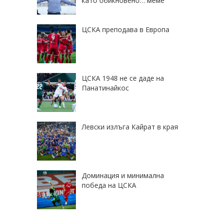
като обикновено… меме
ЦСКА преподава в Европа
ЦСКА 1948 не се даде на
Панатинайкос
Левски излъга Кайрат в края
Доминация и минимална
победа на ЦСКА