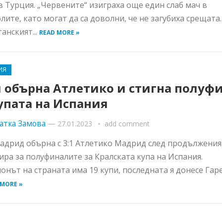
в Турция. „Червените“ изиграха още един слаб мач в
лите, като могат да са доволни, че не загубиха срещата.
анският...
READ MORE »
ИЯ
л обърна Атлетико и стигна полуф
упата на Испания
атка Замова
—
27.01.2023
add comment
адрид обърна с 3:1 Атлетико Мадрид след продължения,
сира за полуфиналите за Кралската купа на Испания.
нът на страната има 19 купи, последната я донесе Гар
 MORE »