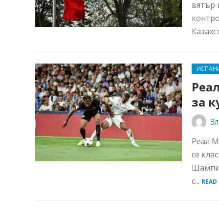
вятър 
контро
Казахст
ИСПАН
Реа
за к
Зл
Реал М
се кла
Шампио
с...
READ