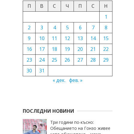
П
В
С
Ч
П
С
Н
1
2
3
4
5
6
7
8
9
10
11
12
13
14
15
16
17
18
19
20
21
22
23
24
25
26
27
28
29
30
31
« дек.
фев. »
ПОСЛЕДНИ НОВИНИ
Три години по-късно:
Обещанието на Гонзо живее